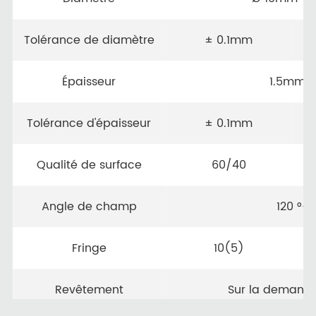
Tolérance de diamètre
± 0.1mm
Épaisseur
1.5mm
Tolérance d'épaisseur
± 0.1mm
Qualité de surface
60/40
Angle de champ
120 °-1
Fringe
10(5)
Revêtement
Sur la demande