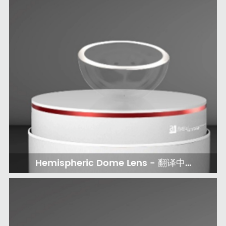
Hemispheric Dome Lens - 翻译中...