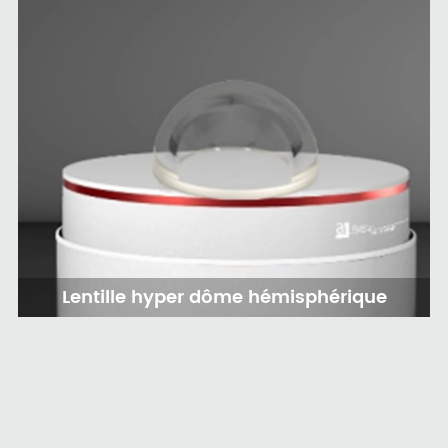
Lentille hyper dôme hémisphérique