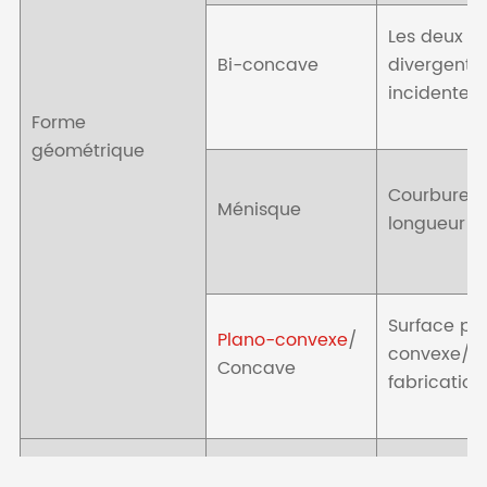
Les deux c
Bi-concave
divergent l
incidente
Forme
géométrique
Courbure a
Ménisque
longueur fo
Surface pla
Plano-convexe
/
convexe/c
Concave
fabrication
Lentille sphériqu
Surfaces sp