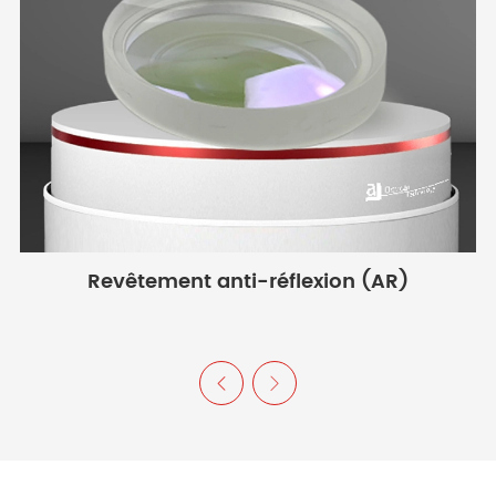
Doublet
Correction
achromatique
deux verre
Triplet
Correction 
Apochromatique
longueurs 
Revêtement anti-réflexion (AR)
Lentille de Fresn
Structure 
el
étagée


Gradient i
Lentille GRIN
Fonction/Structure
réfraction