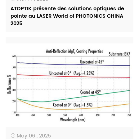
frontières
ATOPTIK présente des solutions optiques de
émergentes
pointe au LASER World of PHOTONICS CHINA
Réseau de
Micro-opti
2025
microlentilles
éléments
Lentille
Électroact
accordable
de polymèr
May 06 , 2025
