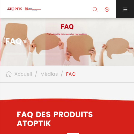



FAQ
Accueil
Médias
FAQ

FAQ DES PRODUITS
ATOPTIK